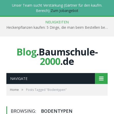
Unser Team sucht Verstärkung (Gärtner für den kaufm.
Bereich)
Zum Jobangebot
NEUIGKEITEN
Heckenpflanzen kaufen: 5 Dinge, die man beim Bestellen beachten muss
Blog
.Baumschule-
2000
.de
NAVIGATE
»
Home
Posts Tagged "Bodentypen"
BROWSING:
BODENTYPEN