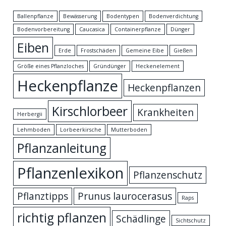
Ballenpflanze
Bewässerung
Bodentypen
Bodenverdichtung
Bodenvorbereitung
Caucasica
Containerpflanze
Dünger
Eiben
Erde
Frostschäden
Gemeine Eibe
Gießen
Größe eines Pflanzloches
Gründünger
Heckenelement
Heckenpflanze
Heckenpflanzen
Kirschlorbeer
Krankheiten
Herbergii
Lehmboden
Lorbeerkirsche
Mutterboden
Pflanzanleitung
Pflanzenlexikon
Pflanzenschutz
Pflanztipps
Prunus laurocerasus
Raps
richtig pflanzen
Schädlinge
Sichtschutz