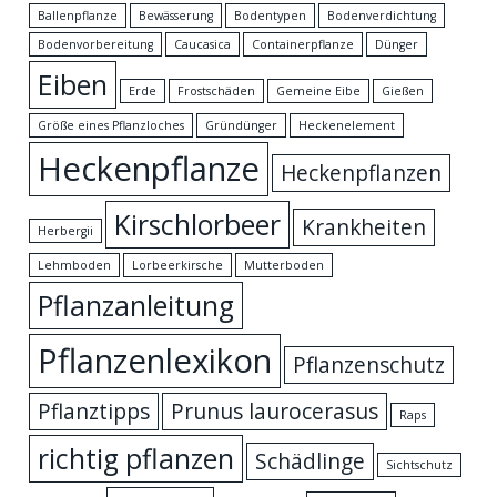
Ballenpflanze
Bewässerung
Bodentypen
Bodenverdichtung
Bodenvorbereitung
Caucasica
Containerpflanze
Dünger
Eiben
Erde
Frostschäden
Gemeine Eibe
Gießen
Größe eines Pflanzloches
Gründünger
Heckenelement
Heckenpflanze
Heckenpflanzen
Kirschlorbeer
Krankheiten
Herbergii
Lehmboden
Lorbeerkirsche
Mutterboden
Pflanzanleitung
Pflanzenlexikon
Pflanzenschutz
Pflanztipps
Prunus laurocerasus
Raps
richtig pflanzen
Schädlinge
Sichtschutz