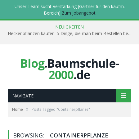
Unser Team sucht Verstärkung (Gärtner für den kaufm.
Bereich)
Zum Jobangebot
NEUIGKEITEN
Heckenpflanzen kaufen: 5 Dinge, die man beim Bestellen beachten muss
Blog
.Baumschule-
2000
.de
NAVIGATE
»
Home
Posts Tagged "Containerpflanze"
BROWSING:
CONTAINERPFLANZE