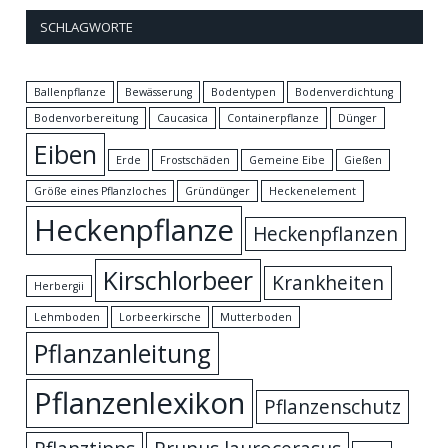
SCHLAGWORTE
Ballenpflanze
Bewässerung
Bodentypen
Bodenverdichtung
Bodenvorbereitung
Caucasica
Containerpflanze
Dünger
Eiben
Erde
Frostschäden
Gemeine Eibe
Gießen
Größe eines Pflanzloches
Gründünger
Heckenelement
Heckenpflanze
Heckenpflanzen
Kirschlorbeer
Krankheiten
Herbergii
Lehmboden
Lorbeerkirsche
Mutterboden
Pflanzanleitung
Pflanzenlexikon
Pflanzenschutz