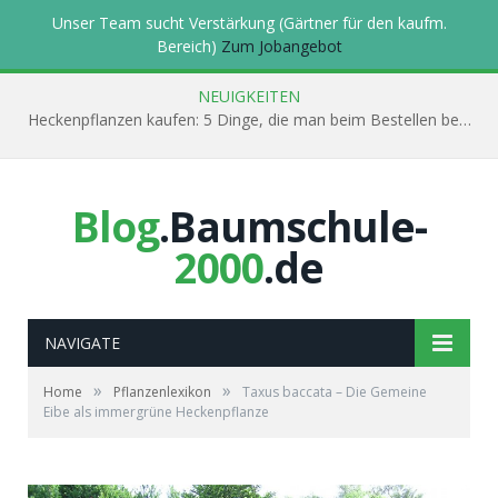
Unser Team sucht Verstärkung (Gärtner für den kaufm.
Bereich)
Zum Jobangebot
NEUIGKEITEN
Heckenpflanzen kaufen: 5 Dinge, die man beim Bestellen beachten muss
Blog
.Baumschule-
2000
.de
NAVIGATE
»
»
Home
Pflanzenlexikon
Taxus baccata – Die Gemeine
Eibe als immergrüne Heckenpflanze