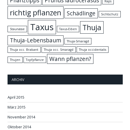
Pflanztipps
Prunus laurocerasus
Raps
richtig pflanzen
Schädlinge
Sichtschutz
Taxus
Thuja
Staunässe
Taxus-Eiben
Thuja-Lebensbaum
Thuja-Smaragd
Thuja occ. Brabant
Thuja occ. Smaragd
Thuja occidentalis
Wann pflanzen?
Thujen
Topfpflanze
ARCHIV
April 2015
März 2015
November 2014
Oktober 2014