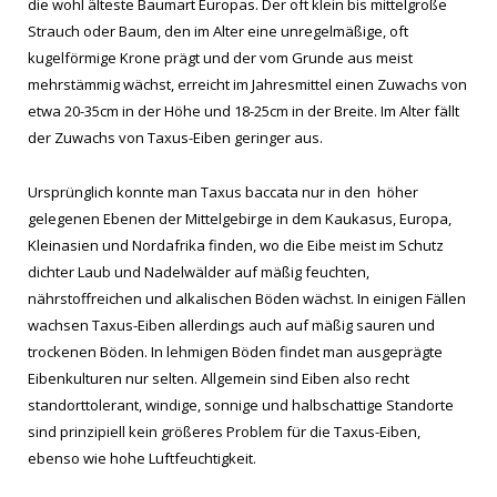
die wohl älteste Baumart Europas. Der oft klein bis mittelgroße
Strauch oder Baum, den im Alter eine unregelmäßige, oft
kugelförmige Krone prägt und der vom Grunde aus meist
mehrstämmig wächst, erreicht im Jahresmittel einen Zuwachs von
etwa 20-35cm in der Höhe und 18-25cm in der Breite. Im Alter fällt
der Zuwachs von Taxus-Eiben geringer aus.
Ursprünglich konnte man Taxus baccata nur in den höher
gelegenen Ebenen der Mittelgebirge in dem Kaukasus, Europa,
Kleinasien und Nordafrika finden, wo die Eibe meist im Schutz
dichter Laub und Nadelwälder auf mäßig feuchten,
nährstoffreichen und alkalischen Böden wächst. In einigen Fällen
wachsen Taxus-Eiben allerdings auch auf mäßig sauren und
trockenen Böden. In lehmigen Böden findet man ausgeprägte
Eibenkulturen nur selten. Allgemein sind Eiben also recht
standorttolerant, windige, sonnige und halbschattige Standorte
sind prinzipiell kein größeres Problem für die Taxus-Eiben,
ebenso wie hohe Luftfeuchtigkeit.