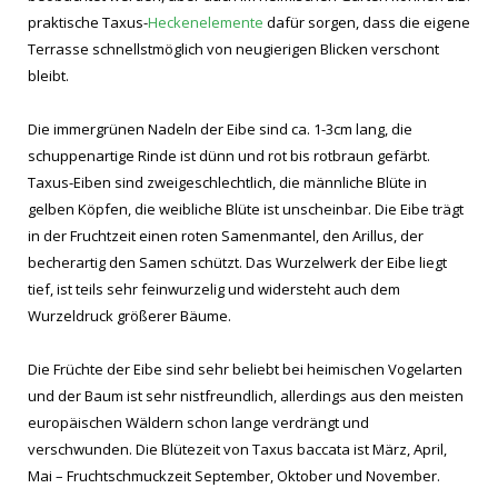
praktische Taxus-
Heckenelemente
dafür sorgen, dass die eigene
Terrasse schnellstmöglich von neugierigen Blicken verschont
bleibt.
Die immergrünen Nadeln der Eibe sind ca. 1-3cm lang, die
schuppenartige Rinde ist dünn und rot bis rotbraun gefärbt.
Taxus-Eiben sind zweigeschlechtlich, die männliche Blüte in
gelben Köpfen, die weibliche Blüte ist unscheinbar. Die Eibe trägt
in der Fruchtzeit einen roten Samenmantel, den Arillus, der
becherartig den Samen schützt. Das Wurzelwerk der Eibe liegt
tief, ist teils sehr feinwurzelig und widersteht auch dem
Wurzeldruck größerer Bäume.
Die Früchte der Eibe sind sehr beliebt bei heimischen Vogelarten
und der Baum ist sehr nistfreundlich, allerdings aus den meisten
europäischen Wäldern schon lange verdrängt und
verschwunden. Die Blütezeit von Taxus baccata ist März, April,
Mai – Fruchtschmuckzeit September, Oktober und November.